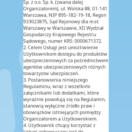
Ubezpieczeń turystycznych
Sp. z o.o. Sp. k. (zwana dalej
Organizatorem), ul. Wolska 88, 01-141
Warszawa, NIP 895-182-19-18, Regon
Ubezpieczenia
933023875, Sąd Rejonowy dla m.st.
Warszawy w Warszawie, XII Wydział
Na życie
Gospodarczy Krajowego Rejestru
Sądowego, numer KRS: 0000671372.
Mieszkaniowe
2. Celem Usługi jest umożliwienie
Użytkownikom dostępu do produktów
ubezpieczeniowych za pośrednictwem
Turystyczne
agentów ubezpieczeniowych różnych
towarzystw ubezpieczeń.
Komunikacyjne
3. Postanowienia niniejszego
Regulaminu, wraz z wszelkimi
Blog
załącznikami lub dodatkami, które
wyraźnie powołują się na Regulamin,
stanowią wyłączne źródło praw i
O nas
obowiązków istniejących pomiędzy
Organizatorem a Użytkownikiem.
Kontakt
4. Użytkownik chcący korzystać z
Usługi zobowiązany jest do