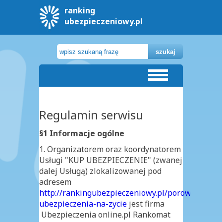
ranking
ubezpieczeniowy.pl
Regulamin serwisu
Oblicz składkę
§1 Informacje ogólne
1. Organizatorem oraz koordynatorem
Ranking
Usługi "KUP UBEZPIECZENIE" (zwanej
dalej Usługą) zlokalizowanej pod
Ubezpieczeń na życie
adresem
http://rankingubezpieczeniowy.pl/porownaj-
Ubezpieczeń mieszkaniowych
ubezpieczenia-na-zycie
jest firma
Ubezpieczenia online.pl Rankomat